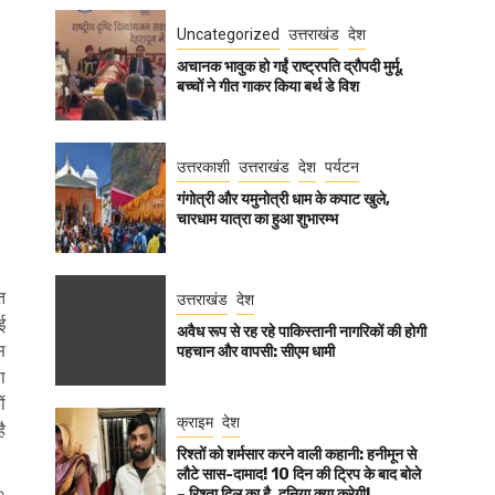
Uncategorized
उत्तराखंड
देश
अचानक भावुक हो गईं राष्ट्रपति द्रौपदी मुर्मू,
बच्चों ने गीत गाकर किया बर्थ डे विश
उत्तरकाशी
उत्तराखंड
देश
पर्यटन
गंगोत्री और यमुनोत्री धाम के कपाट खुले,
चारधाम यात्रा का हुआ शुभारम्भ
त
उत्तराखंड
देश
ई
अवैध रूप से रह रहे पाकिस्तानी नागरिकों की होगी
स
पहचान और वापसी: सीएम धामी
ा
ं
क्राइम
देश
ै
रिश्तों को शर्मसार करने वाली कहानी: हनीमून से
लौटे सास-दामाद! 10 दिन की ट्रिप के बाद बोले
– रिश्ता दिल का है, दुनिया क्या करेगी!