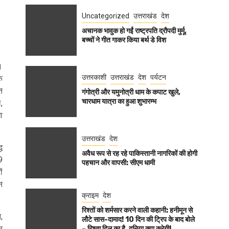
Uncategorized
उत्तराखंड
देश
अचानक भावुक हो गईं राष्ट्रपति द्रौपदी मुर्मू,
बच्चों ने गीत गाकर किया बर्थ डे विश
।
उत्तरकाशी
उत्तराखंड
देश
पर्यटन
े
त
गंगोत्री और यमुनोत्री धाम के कपाट खुले,
चारधाम यात्रा का हुआ शुभारम्भ
,
ा
उत्तराखंड
देश
ध
अवैध रूप से रह रहे पाकिस्तानी नागरिकों की होगी
9
पहचान और वापसी: सीएम धामी
ं
न
क्राइम
देश
रिश्तों को शर्मसार करने वाली कहानी: हनीमून से
,
लौटे सास-दामाद! 10 दिन की ट्रिप के बाद बोले
र
– रिश्ता दिल का है, दुनिया क्या करेगी!