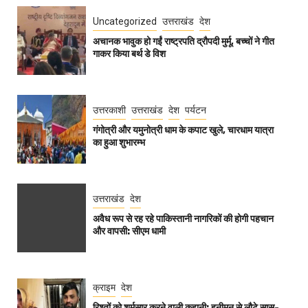
Uncategorized
उत्तराखंड
देश
अचानक भावुक हो गईं राष्ट्रपति द्रौपदी मुर्मू, बच्चों ने गीत
गाकर किया बर्थ डे विश
उत्तरकाशी
उत्तराखंड
देश
पर्यटन
गंगोत्री और यमुनोत्री धाम के कपाट खुले, चारधाम यात्रा
का हुआ शुभारम्भ
उत्तराखंड
देश
अवैध रूप से रह रहे पाकिस्तानी नागरिकों की होगी पहचान
और वापसी: सीएम धामी
क्राइम
देश
रिश्तों को शर्मसार करने वाली कहानी: हनीमून से लौटे सास-