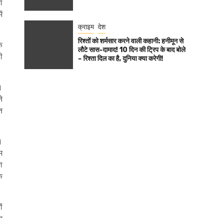
ा
ं
क्राइम
देश
रिश्तों को शर्मसार करने वाली कहानी: हनीमून से
े
लौटे सास-दामाद! 10 दिन की ट्रिप के बाद बोले
ी
– रिश्ता दिल का है, दुनिया क्या करेगी!
।
े
त
।
म
ण
क
ं