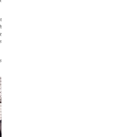
र
भ
े
र
क
क