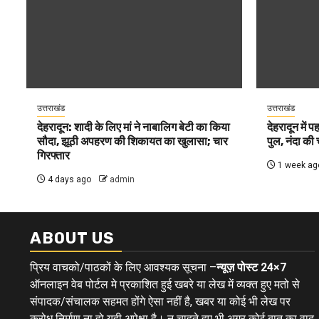
उत्तराखंड
उत्तराखंड
देहरादून: शादी के लिए मां ने नाबालिग बेटी का किया
देहरादून में 
सौदा, झूठी अपहरण की शिकायत का खुलासा; चार
पुल, नंदा की
गिरफ्तार
1 week ag
4 days ago
admin
ABOUT US
प्रिय वाचको/पाठकों के लिए आवश्यक सूचना –
न्यूज़ पोस्ट 24×7
ऑनलाइन वेब पोर्टल मे प्रकाशित हुई खबरे या लेख में व्यक्त हुए मतो से
संपादक/संचालक सहमत होंगे ऐसा नहीं है, खबर या कोई भी लेख पर
क्रोध निर्माण ना हो यही अपेक्षा है। न चाहते हुए भी अगर कोई बात का वाद