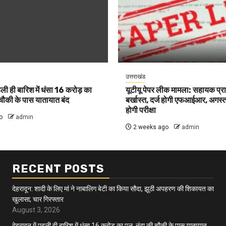
उत्तराखंड
पहली ही बारिश में धंसा 16 करोड़ का
यूटीयू पेपर लीक मामला: सहायक प्र
 चौकी के पास यातायात बंद
बर्खास्त, दर्ज होगी एफआईआर, अगस्त म
होगी परीक्षा
o
admin
2 weeks ago
admin
RECENT POSTS
देहरादून: शादी के लिए मां ने नाबालिग बेटी का किया सौदा, झूठी अपहरण की शिकायत का
खुलासा; चार गिरफ्तार
August 3, 2026
देहरादून में पहली ही बारिश में धंसा 16 करोड़ का पुल, नंदा की चौकी के पास यातायात