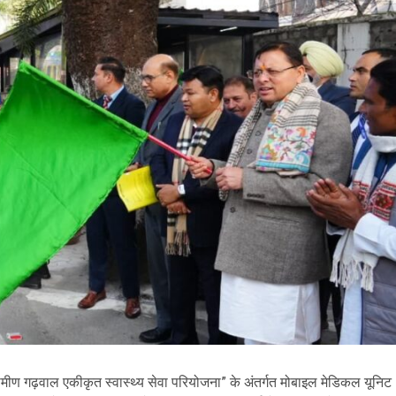
े “ग्रामीण गढ़वाल एकीकृत स्वास्थ्य सेवा परियोजना” के अंतर्गत मोबाइल मेडिकल यूनिट