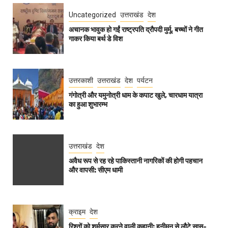
Uncategorized
उत्तराखंड
देश
अचानक भावुक हो गईं राष्ट्रपति द्रौपदी मुर्मू, बच्चों ने गीत
गाकर किया बर्थ डे विश
उत्तरकाशी
उत्तराखंड
देश
पर्यटन
गंगोत्री और यमुनोत्री धाम के कपाट खुले, चारधाम यात्रा
का हुआ शुभारम्भ
उत्तराखंड
देश
अवैध रूप से रह रहे पाकिस्तानी नागरिकों की होगी पहचान
और वापसी: सीएम धामी
क्राइम
देश
रिश्तों को शर्मसार करने वाली कहानी: हनीमून से लौटे सास-