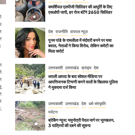
कमर्शियल एलपीजी सिलिंडर की आपूर्ति के लिए
एसओपी जारी, हर रोज बंटेंगे 2650 सिलिंडर
ो
य
ल
देश
राजनीति
वायरल न्यूज़
न
पूनम पांडे के रामलीला में मंदोदरी बनने पर मचा
।
बवाल, नेताओं ने किया विरोध, लेकिन कमेटी का
मिला सपोर्ट
न
उत्तरकाशी
उत्तराखंड
क्राइम
देश
े
धराली आपदा के बाद सोशल मीडिया पर
त
आपत्तिजनक टिप्पणी करने वालों के खिलाफ पुलिस
ू
ने मुकदमा दर्ज किया
त
र
उत्तरकाशी
उत्तराखंड
देश
धर्म-संस्कृति
,
पर्यटन
ब्रेकिंग न्यूज: यमुनोत्री पैदल मार्ग पर भूस्खलन,
3 यात्रियों की दबने की सूचना