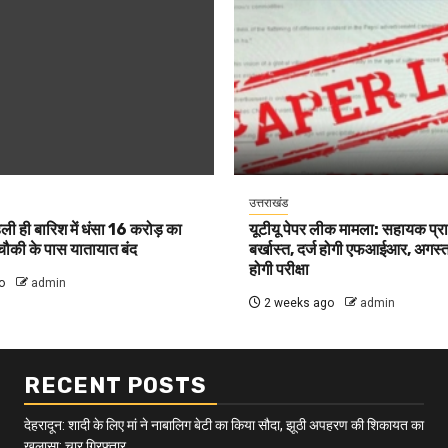
उत्तराखंड
पहली ही बारिश में धंसा 16 करोड़ का
यूटीयू पेपर लीक मामला: सहायक प्र
 चौकी के पास यातायात बंद
बर्खास्त, दर्ज होगी एफआईआर, अगस्त म
होगी परीक्षा
o
admin
2 weeks ago
admin
RECENT POSTS
देहरादून: शादी के लिए मां ने नाबालिग बेटी का किया सौदा, झूठी अपहरण की शिकायत का
खुलासा; चार गिरफ्तार